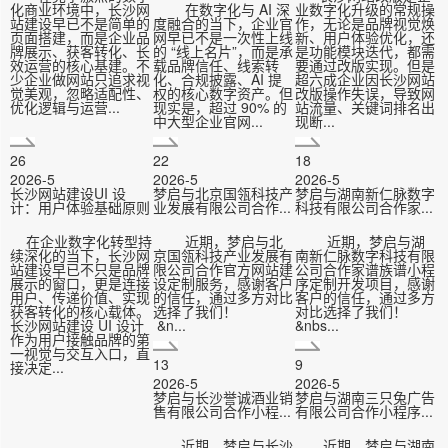
化商业环境中，长沙网
在数字化与 AI 深
业数字化升级的常规操
站建设早已不是简单的
度融合的当下，企业官
作，无论是品牌视觉焕
页面搭建，而是企业品
网早已不是一次性上线
新、用户体验优化，还
牌展示、获客转化、长
的 “线上名片”，而是承
是功能模块迭代，都需
效运营的核心基建。不
载品牌信任、线索转
要通过改版实现。但是
少企业做网站只追求视
化、合规披露、AI 提
超六成企业因长沙网站
觉美观，忽略适配性、
权的核心数字资产。但
改版操作失误，导致网
优化逻辑与运营...
现实是，超过 90% 的
站流量、关键词排名出
中大型企业官网...
现断...
26
22
18
2026-5
2026-5
2026-5
长沙网站建设UI 设
梦启与北京国瓴科技产
梦启与湖南新仁脉数字
计：用户体验基础原则
业发展有限公司合作...
科技有限公司合作家...
在企业数字化转型持
近期，梦启与北
近期，梦启与湖
续深化的当下，长沙网
京国瓴科技产业发展有
南新仁脉数字科技有限
站建设早已不只是品牌
限公司合作官方网站建
公司合作家谱族谱小程
展示的窗口，更是连接
设定制服务，感谢客户
序定制开发项目，感谢
用户、传递价值、实现
的信任，通过多方对比
客户的信任，通过多方
获客转化的核心载体。
选择了我们！
对比选择了我们！
长沙网站建设 UI 设计
&n...
&nbs...
作为用户接触品牌的第
一视觉与交互入口，直
13
9
接决定...
2026-5
2026-5
梦启与长沙誉诚酒业销
梦启与湖南三只兔广告
售有限公司合作小程...
有限公司合作小程序...
近期，梦启与长沙
近期，梦启与湖南