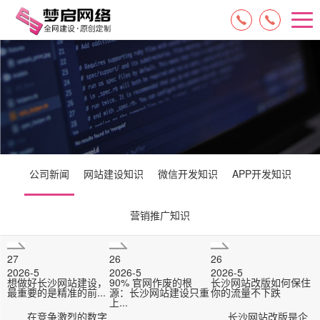
15084717329
13574849318
公司新闻
网站建设知识
微信开发知识
APP开发知识
营销推广知识
27
26
26
2026-5
2026-5
2026-5
想做好长沙网站建设，
90% 官网作废的根
长沙网站改版如何保住
最重要的是精准的前...
源：长沙网站建设只重
你的流量不下跌
上...
在竞争激烈的数字
长沙网站改版是企