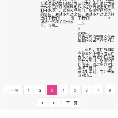
誉诚酒业销售有限公司
三只兔广告有限公司合
合作小程序直播商城定
作小程序商城定制开发
制开发项目，感谢客户
项目，感谢客户的信
的信任，通过多方对比
任，通过多方对比选择
选择了我们！ 誉
了我们！ &...
诚酒业代理了贵州茅
台、五粮...
5
2026-5
梦启与湖南壹慕文化传
播有限公司合作文创...
近期，梦启与湖南
壹慕文化传播有限公司
合作文创商城小程序定
制开发项目，感谢客户
的信任，通过多方对比
选择了我们！ 壹
慕派对策划，专注全国
派对场...
上一页
1
2
3
4
5
6
7
8
9
10
下一页