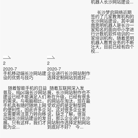
机器人长沙网站建设...
长沙梦启网络近期
签约了几家教育机构的
长沙网站建设，其中湖
南思明机器人是长沙一
家知名的面向中小学进
行计数机软件培训的一
家培训机构，随着思明
机器人教育业务的不断
壮大，目前已经有四个
校...
2
2
2020-7
2020-7
手机移动端长沙网站建
企业进行长沙网站制作
设的优势与技巧
选择定制网站到底好...
随着智能手机的日益
随着互联网深入发
普及，纯pc端长沙网站
展，长沙网站制作也不
建设已经不能满足人们
断在升级，已经有很多
的需求。与电脑相比，
的网站在淘汰，现在最
手机具有随时随地上网
受欢迎的是定制型网
的便利性，因此许多企
站，这对很多企业来
业需要将注意力转向移
说，缺乏了解，很盲
动端长沙网站建设的发
目，那么企业进行长沙
展。只有这样，我们才
网站制作选择定制网站
能为企...
到底好不好？ 今...