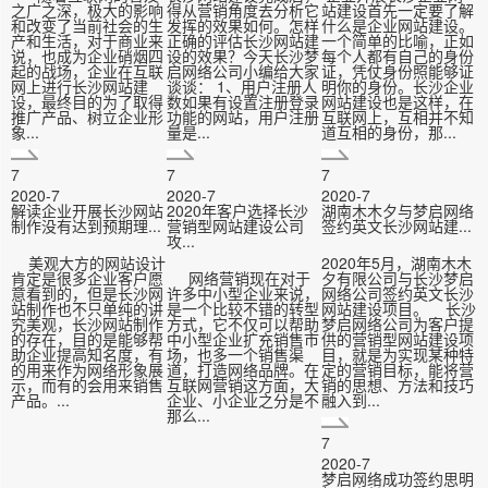
之广之深，极大的影响
得从营销角度去分析它
站建设首先一定要了解
和改变了当前社会的生
发挥的效果如何。怎样
什么是企业网站建设。
产和生活，对于商业来
正确的评估长沙网站建
一个简单的比喻，正如
说，也成为企业硝烟四
设的效果？今天长沙梦
每个人都有自己的身份
起的战场，企业在互联
启网络公司小编给大家
证，凭仗身份照能够证
网上进行长沙网站建
谈谈： 1、用户注册人
明你的身份。长沙企业
设，最终目的为了取得
数如果有设置注册登录
网站建设也是这样，在
推广产品、树立企业形
功能的网站，用户注册
互联网上，互相并不知
象...
量是...
道互相的身份，那...
7
7
7
2020-7
2020-7
2020-7
解读企业开展长沙网站
2020年客户选择长沙
湖南木木夕与梦启网络
制作没有达到预期理...
营销型网站建设公司
签约英文长沙网站建...
攻...
美观大方的网站设计
2020年5月，湖南木木
肯定是很多企业客户愿
网络营销现在对于
夕有限公司与长沙梦启
意看到的，但是长沙网
许多中小型企业来说，
网络公司签约英文长沙
站制作也不只单纯的讲
是一个比较不错的转型
网站建设项目。 长沙
究美观，长沙网站制作
方式，它不仅可以帮助
梦启网络公司为客户提
的存在，目的是能够帮
中小型企业扩充销售市
供的营销型网站建设项
助企业提高知名度，有
场，也多一个销售渠
目，就是为实现某种特
的用来作为网络形象展
道，打造网络品牌。在
定的营销目标，能将营
示，而有的会用来销售
互联网营销这方面，大
销的思想、方法和技巧
产品。...
企业、小企业之分是不
融入到...
那么...
7
2020-7
梦启网络成功签约思明