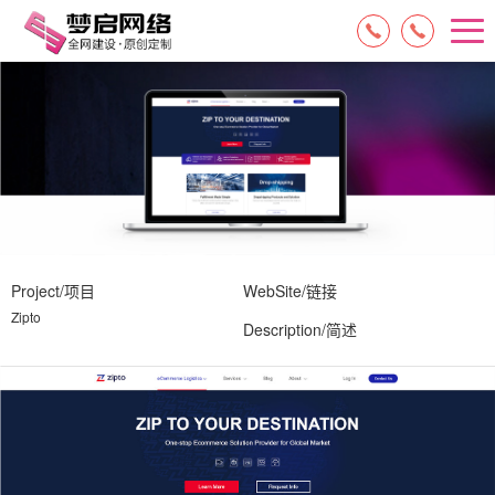
15084717329
13574849318
Project/项目
WebSite/链接
Zipto
Description/简述