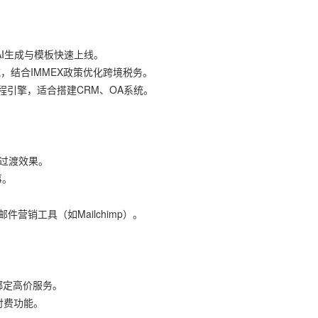
利用AI生成与模板快速上线。
物流，结合IMMEX政策优化跨境税务。
与流程引擎，适合搭建CRM、OA系统。
页面过渡效果。
叙事。
r连接邮件营销工具（如Mailchimp）。
绑定高价服务。
级付费功能。