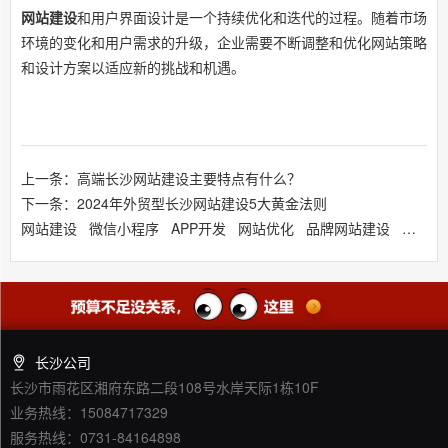
网站建设
和用户界面设计是一个持续优化和迭代的过程。随着市场
环境的变化和用户需求的升级，企业需要不断调整和优化网站策略
和设计方案以适应新的挑战和机遇。
上一条：高端长沙网站建设主要特点有什么？
下一条：2024年外贸型长沙网站建设5大黄金法则
网站建设
微信小程序
APP开发
网站优化
品牌网站建设
响应式
长沙公司
长沙市雨花区湘府东路二段108号水岸天际1栋10F
业务热线：15084717329
服务热线：0731-84164898