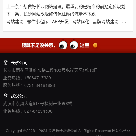
上一条：想做好长沙网站建设，最重要的是精准的前期定位规划
下一条：长沙网站改版如何保住你的流量不下跌
网站建设
微信小程序
APP开发
网站优化
品牌网站建设
响应式
长沙公司
长沙市雨花区湘府东路二段108号水岸天际1栋10F
业务热线：15084717329
服务热线：0731-84164898
武汉公司
武汉市东风大道514号枫树产业园6楼
业务热线：027-84294596
Copyright © 2008 – 2023 梦启长沙网络公司 All Rights Reserved 网站运营总