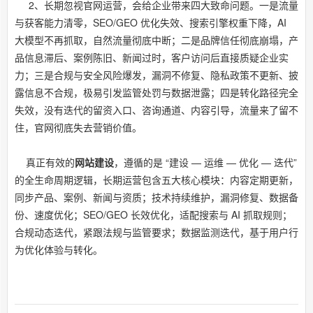
2、长期忽视官网运营，会给企业带来四大致命问题。一是流量
与获客能力清零，SEO/GEO 优化失效、搜索引擎权重下降，AI
大模型不再抓取，自然流量彻底中断；二是品牌信任彻底崩塌，产
品信息滞后、案例陈旧、新闻过时，客户访问后直接质疑企业实
力；三是合规与安全风险爆发，漏洞不修复、隐私政策不更新、披
露信息不合规，极易引发监管处罚与数据泄露；四是转化路径完全
失效，没有迭代的留资入口、咨询通道、内容引导，流量来了留不
住，官网彻底失去营销价值。
真正有效的
网站建设
，遵循的是 “建设 — 运维 — 优化 — 迭代”
的全生命周期逻辑，长期运营包含五大核心模块：内容定期更新，
同步产品、案例、新闻与资质；技术持续维护，漏洞修复、数据备
份、速度优化；SEO/GEO 长效优化，适配搜索与 AI 抓取规则；
合规动态迭代，紧跟法规与监管要求；数据监测迭代，基于用户行
为优化体验与转化。