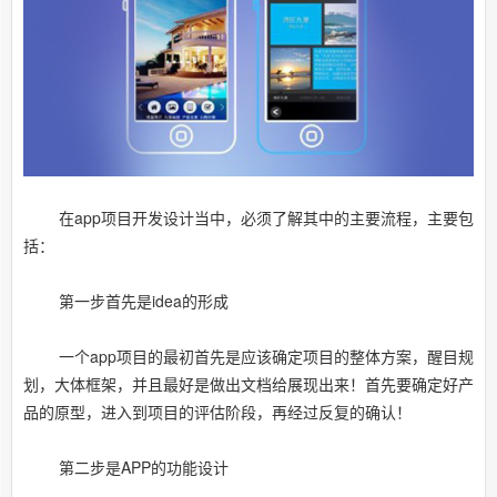
在app项目开发设计当中，必须了解其中的主要流程，主要包
括：
第一步首先是idea的形成
一个app项目的最初首先是应该确定项目的整体方案，醒目规
划，大体框架，并且最好是做出文档给展现出来！首先要确定好产
品的原型，进入到项目的评估阶段，再经过反复的确认！
第二步是APP的功能设计