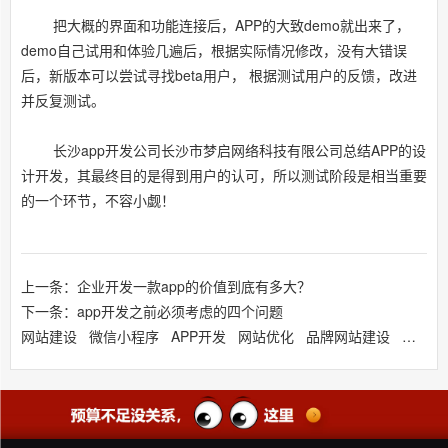
把大概的界面和功能连接后，APP的大致demo就出来了，
demo自己试用和体验几遍后，根据实际情况修改，没有大错误
后，新版本可以尝试寻找beta用户， 根据测试用户的反馈，改进
并反复测试。
长沙app开发公司长沙市梦启网络科技有限公司总结APP的设
计开发，其最终目的是得到用户的认可，所以测试阶段是相当重要
的一个环节，不容小觑！
上一条：企业开发一款app的价值到底有多大？
下一条：app开发之前必须考虑的四个问题
网站建设
微信小程序
APP开发
网站优化
品牌网站建设
响应式