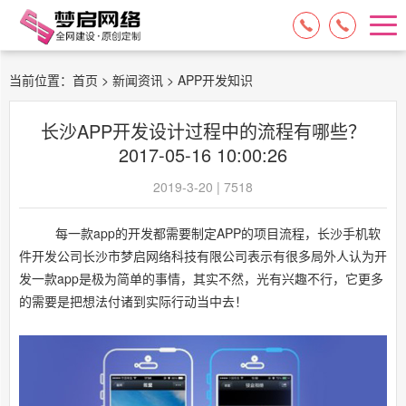
15084717329
13574849318
当前位置：
首页
>
新闻资讯
> APP开发知识
长沙APP开发设计过程中的流程有哪些？
2017-05-16 10:00:26
2019-3-20 | 7518
每一款app的开发都需要制定APP的项目流程，长沙手机软
件开发公司长沙市梦启网络科技有限公司表示有很多局外人认为开
发一款app是极为简单的事情，其实不然，光有兴趣不行，它更多
的需要是把想法付诸到实际行动当中去！