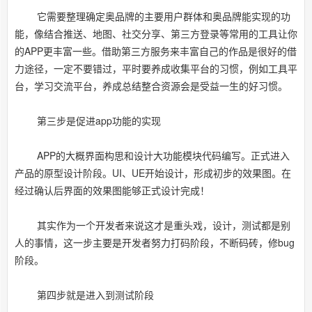
它需要整理确定奥品牌的主要用户群体和奥品牌能实现的功
能，像结合推送、地图、社交分享、第三方登录等常用的工具让你
的APP更丰富一些。借助第三方服务来丰富自己的作品是很好的借
力途径，一定不要错过，平时要养成收集平台的习惯，例如工具平
台，学习交流平台，养成总结整合资源会是受益一生的好习惯。
第三步是促进app功能的实现
APP的大概界面构思和设计大功能模块代码编写。正式进入
产品的原型设计阶段。UI、UE开始设计，形成初步的效果图。在
经过确认后界面的效果图能够正式设计完成！
其实作为一个开发者来说这才是重头戏，设计，测试都是别
人的事情，这一步主要是开发者努力打码阶段，不断码砖，修bug
阶段。
第四步就是进入到测试阶段