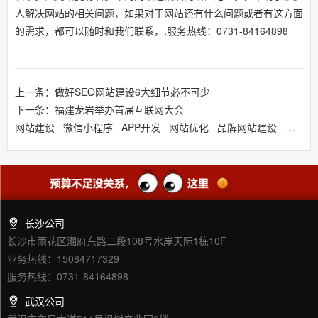
人解决网站的相关问题，如果对于网站还有什么问题或者有这方面
的需求，都可以随时和我们联系，.服务热线：0731-84164898
上一条：做好SEO网站建设6大细节必不可少
下一条：福建龙岩举办首届互联网大会
网站建设
微信小程序
APP开发
网站优化
品牌网站建设
响应式
长沙公司
长沙市雨花区湘府东路二段108号水岸天际1栋10F
业务热线：15084717329
服务热线：0731-84164898
武汉公司